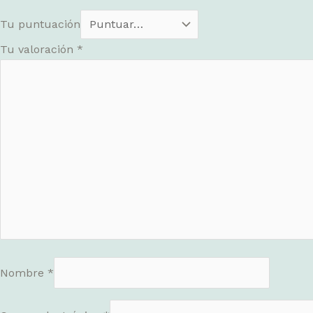
Tu puntuación
Tu valoración
*
Nombre
*