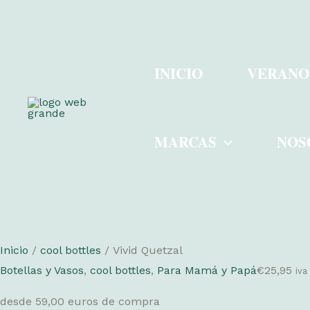
Ir
al
INICIO
VERANO
contenido
MARCAS
NOS
Inicio
/
cool bottles
/ Vivid Quetzal
Botellas y Vasos
,
cool bottles
,
Para Mamá y Papá
€
25,95
iva
desde 59,00 euros de compra