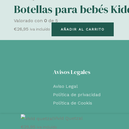
Botellas para bebés Kid
Valorado con
0
de 5
€
26,95
iva incluído
AÑADIR AL CARRITO
Avisos Legales
Aviso Legal
Política de privacidad
Política de Cookis
Vivid Quetzal
€
25,95
iva incluído