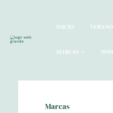
Ir
al
INICIO
VERANO
contenido
MARCAS
NOS
Marcas