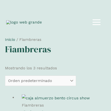
Ir
al
MAIN
contenido
MEN
Inicio
/ Fiambreras
Fiambreras
Mostrando los 3 resultados
Fiambreras