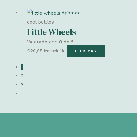
Agotado
cool bottles
Little Wheels
Valorado con
0
de 5
€
26,95
iva incluído
LEER MÁS
1
2
3
→