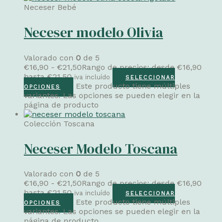
Neceser Bebé
Neceser modelo Olivia
Valorado con
0
de 5
€
16,90
-
€
21,50
Rango de precios: desde €16,90
hasta €21,50
iva incluído
SELECCIONAR
Este producto tiene múltiples
OPCIONES
variantes. Las opciones se pueden elegir en la
página de producto
Colección Toscana
Neceser Modelo Toscana
Valorado con
0
de 5
€
16,90
-
€
21,50
Rango de precios: desde €16,90
hasta €21,50
iva incluído
SELECCIONAR
Este producto tiene múltiples
OPCIONES
variantes. Las opciones se pueden elegir en la
página de producto