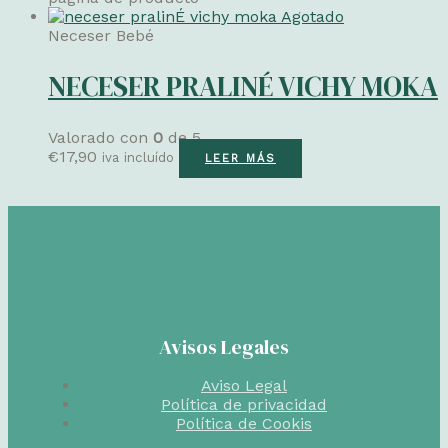
Agotado
Neceser Bebé
NECESER PRALINÉ VICHY MOKA
Valorado con
0
de 5
€
17,90
iva incluído
LEER MÁS
Avisos Legales
Aviso Legal
Política de privacidad
Política de Cookis