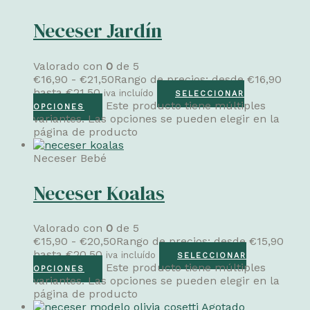
Neceser Jardín
Valorado con
0
de 5
€
16,90
-
€
21,50
Rango de precios: desde €16,90
hasta €21,50
iva incluído
SELECCIONAR
Este producto tiene múltiples
OPCIONES
variantes. Las opciones se pueden elegir en la
página de producto
Neceser Bebé
Neceser Koalas
Valorado con
0
de 5
€
15,90
-
€
20,50
Rango de precios: desde €15,90
hasta €20,50
iva incluído
SELECCIONAR
Este producto tiene múltiples
OPCIONES
variantes. Las opciones se pueden elegir en la
página de producto
Agotado