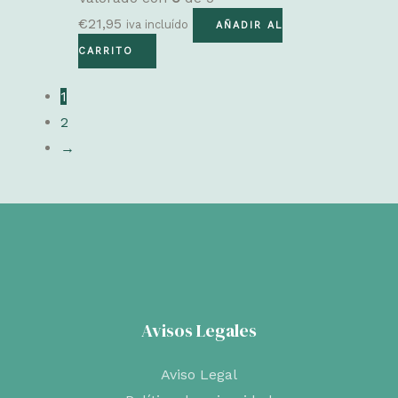
€
21,95
iva incluído
AÑADIR AL
CARRITO
1
2
→
Avisos Legales
Aviso Legal