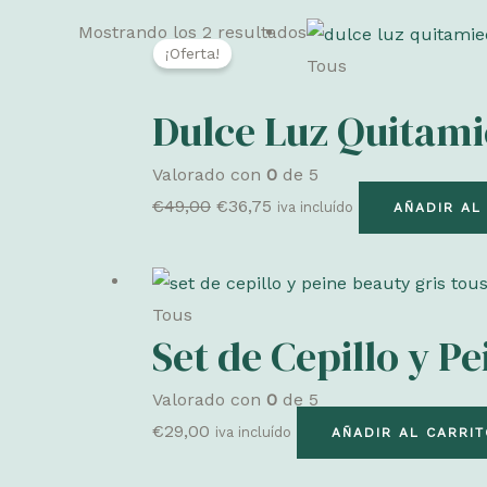
Mostrando los 2 resultados
¡Oferta!
Tous
Dulce Luz Quitami
Valorado con
0
de 5
El
El
€
49,00
€
36,75
iva incluído
AÑADIR AL
precio
precio
original
actual
era:
es:
Tous
€49,00.
€36,75.
Set de Cepillo y P
Valorado con
0
de 5
€
29,00
iva incluído
AÑADIR AL CARRI