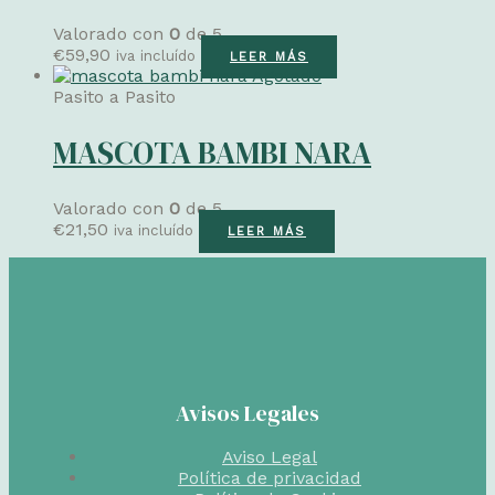
Valorado con
0
de 5
€
59,90
iva incluído
LEER MÁS
Agotado
Pasito a Pasito
MASCOTA BAMBI NARA
Valorado con
0
de 5
€
21,50
iva incluído
LEER MÁS
Avisos Legales
Aviso Legal
Política de privacidad