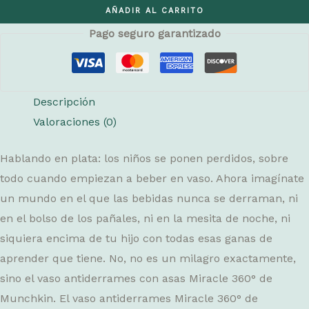
Vaso
AÑADIR AL CARRITO
antiderrames
Pago seguro garantizado
con
asas
Miracle
Descripción
360°
Valoraciones (0)
-
207
Hablando en plata: los niños se ponen perdidos, sobre
ml
todo cuando empiezan a beber en vaso. Ahora imagínate
(verde)
un mundo en el que las bebidas nunca se derraman, ni
cantidad
en el bolso de los pañales, ni en la mesita de noche, ni
siquiera encima de tu hijo con todas esas ganas de
aprender que tiene. No, no es un milagro exactamente,
sino el vaso antiderrames con asas Miracle 360° de
Munchkin. El vaso antiderrames Miracle 360° de