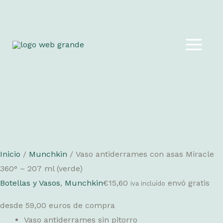
Ir
al
MAIN
contenido
MEN
Inicio
/
Munchkin
/ Vaso antiderrames con asas Miracle
360° – 207 ml (verde)
Botellas y Vasos
,
Munchkin
€
15,60
envó gratis
iva incluído
desde 59,00 euros de compra
Vaso antiderrames sin pitorro