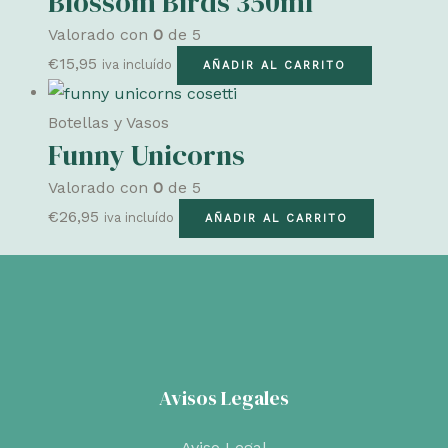
Blossom Birds 350ml
Valorado con
0
de 5
€
15,95
iva incluído
AÑADIR AL CARRITO
Botellas y Vasos
Funny Unicorns
Valorado con
0
de 5
€
26,95
iva incluído
AÑADIR AL CARRITO
Avisos Legales
Aviso Legal