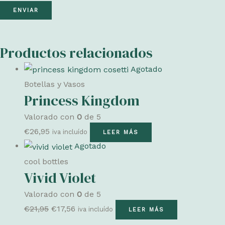
Productos relacionados
Agotado
Botellas y Vasos
Princess Kingdom
Valorado con
0
de 5
€
26,95
iva incluído
LEER MÁS
Agotado
cool bottles
Vivid Violet
Valorado con
0
de 5
El
El
€
21,95
€
17,56
iva incluído
LEER MÁS
precio
precio