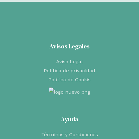
original
actual
era:
es:
€21,95.
€17,56.
Avisos Legales
Aviso Legal
Política de privacidad
Política de Cookis
Ayuda
Términos y Condiciones