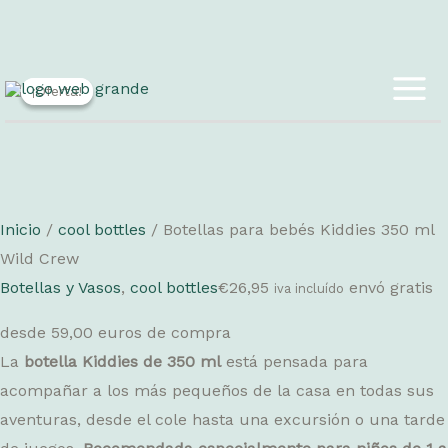
Ir
¡Oferta!
¡Oferta!
al
MAI
contenido
ME
Inicio
/
cool bottles
/ Botellas para bebés Kiddies 350 ml
Wild Crew
Botellas y Vasos
,
cool bottles
€
26,95
envó gratis
iva incluído
desde 59,00 euros de compra
La
botella Kiddies de 350 ml
está pensada para
acompañar a los más pequeños de la casa en todas sus
aventuras, desde el cole hasta una excursión o una tarde