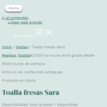
¡Oferta!
¡Oferta!
¡Oferta!
¡Oferta!
Ir al contenido
MAIN MENU
Inicio
/
toallas
/ Toalla fresas Sara
Regalos
,
toallas
€
27,50
envó gratis desde
iva incluído
59,00 euros de compra
Artículo de confección artesanal
Producto en stock
Toalla fresas Sara
Disponibilidad:
Solo quedan 1 disponibles