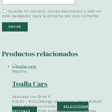
Guarda mi nombre, correo electrónico y web en
este navegador para la próxima vez que comente.
Productos relacionados
Regalos
Toalla Cars
Valorado con
0
de 5
€
18,62
-
€
23,23
Rango de precios: desde €18,62
hasta €23,23
iva incluído
SELECCIONAR
Este producto tiene múltiples
OPCIONES