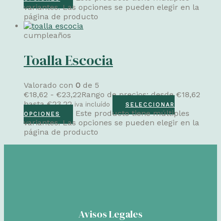
variantes. Las opciones se pueden elegir en la
página de producto
cumpleaños
Toalla Escocia
Valorado con
0
de 5
€
18,62
-
€
23,22
Rango de precios: desde €18,62
hasta €23,22
iva incluído
SELECCIONAR
Este producto tiene múltiples
OPCIONES
variantes. Las opciones se pueden elegir en la
página de producto
Avisos Legales