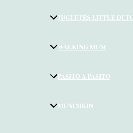
JUGUETES LITTLE DUT
WALKING MUM
PASITO A PASITO
MUNCHKIN