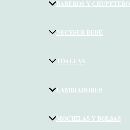
BABEROS Y CHUPETERO
NECESER BEBÉ
TOALLAS
CAMBIADORES
MOCHILAS Y BOLSAS