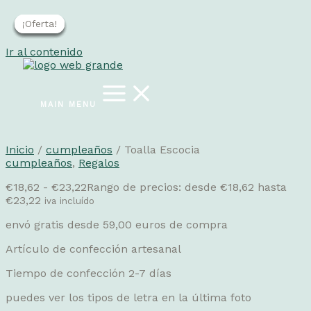
¡Oferta!
¡Oferta!
¡Oferta!
¡Oferta!
¡Oferta!
Ir al contenido
MAIN MENU
Inicio
/
cumpleaños
/ Toalla Escocia
cumpleaños
,
Regalos
€
18,62
-
€
23,22
Rango de precios: desde €18,62 hasta
€23,22
iva incluído
envó gratis desde 59,00 euros de compra
Artículo de confección artesanal
Tiempo de confección 2-7 días
puedes ver los tipos de letra en la última foto