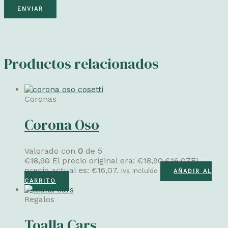
Productos relacionados
Coronas
Corona Oso
Valorado con
0
de 5
€
18,90
El precio original era: €18,90.
€
16,07
El
precio actual es: €16,07.
iva incluído
AÑADIR AL
CARRITO
Regalos
Toalla Cars