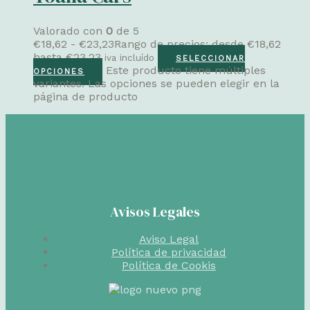
Valorado con
0
de 5
€
18,62
-
€
23,23
Rango de precios: desde €18,62
hasta €23,23
iva incluído
SELECCIONAR
Este producto tiene múltiples
OPCIONES
variantes. Las opciones se pueden elegir en la
página de producto
Avisos Legales
Aviso Legal
Política de privacidad
Política de Cookis