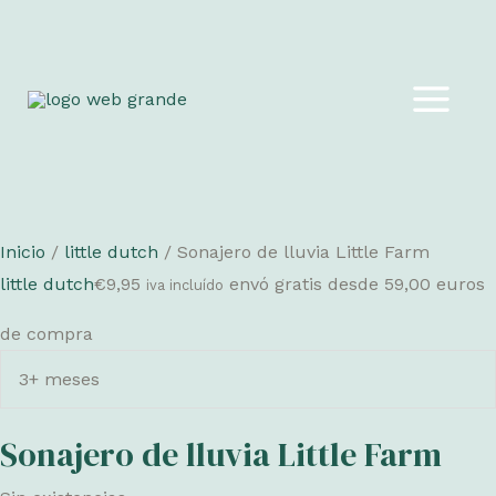
Ir
al
MAIN
contenido
MEN
Inicio
/
little dutch
/ Sonajero de lluvia Little Farm
little dutch
€
9,95
envó gratis desde 59,00 euros
iva incluído
de compra
3+ meses
Sonajero de lluvia Little Farm