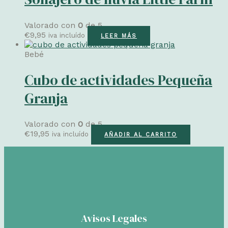
Valorado con
0
de 5
€
9,95
iva incluído
LEER MÁS
Bebé
Cubo de actividades Pequeña
Granja
Valorado con
0
de 5
€
19,95
iva incluído
AÑADIR AL CARRITO
Avisos Legales