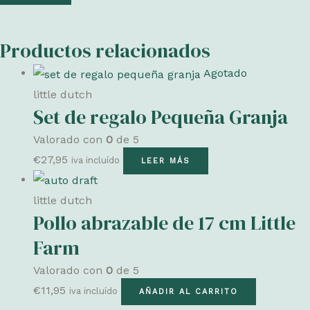
Productos relacionados
Agotado
little dutch
Set de regalo Pequeña Granja
Valorado con
0
de 5
€
27,95
iva incluído
LEER MÁS
little dutch
Pollo abrazable de 17 cm Little
Farm
Valorado con
0
de 5
€
11,95
iva incluído
AÑADIR AL CARRITO