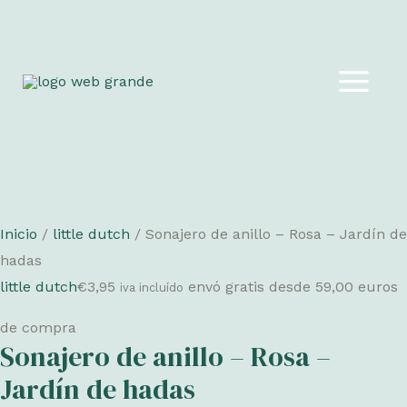
Ir
al
MAIN
contenido
MEN
Inicio
/
little dutch
/ Sonajero de anillo – Rosa – Jardín de
hadas
little dutch
€
3,95
envó gratis desde 59,00 euros
iva incluído
de compra
Sonajero de anillo – Rosa –
Jardín de hadas