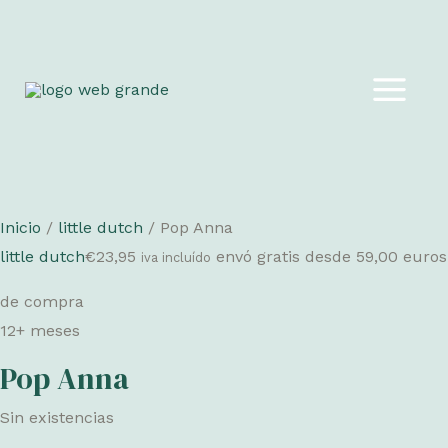
Ir
al
MAIN
contenido
MEN
Inicio
/
little dutch
/ Pop Anna
little dutch
€
23,95
envó gratis desde 59,00 euros
iva incluído
de compra
12+ meses
Pop Anna
Sin existencias