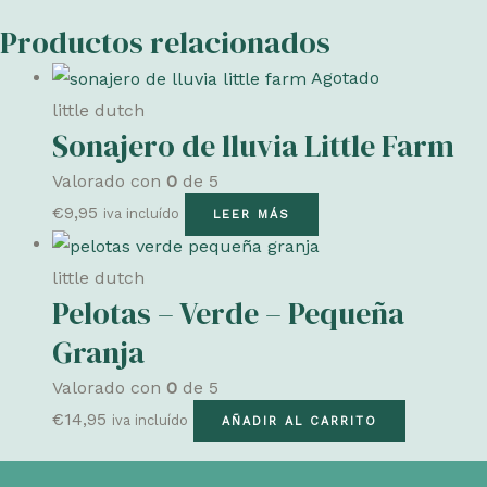
Productos relacionados
Agotado
little dutch
Sonajero de lluvia Little Farm
Valorado con
0
de 5
€
9,95
iva incluído
LEER MÁS
little dutch
Pelotas – Verde – Pequeña
Granja
Valorado con
0
de 5
€
14,95
iva incluído
AÑADIR AL CARRITO