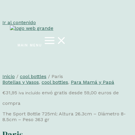
Ir al contenido
MAIN MENU
Inicio
/
cool bottles
/ Paris
Botellas y Vasos
,
cool bottles
,
Para Mamá y Papá
€
31,95
envó gratis desde 59,00 euros de
iva incluído
compra
The Sport Bottle 725ml: Altura 26.3cm – Diámetro 8-
8.5cm – Peso 363 gr
Paris