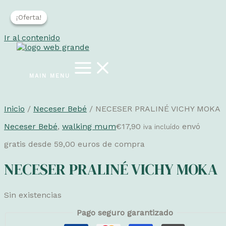
¡Oferta!
¡Oferta!
Ir al contenido
MAIN MENU
Inicio
/
Neceser Bebé
/ NECESER PRALINÉ VICHY MOKA
Neceser Bebé
,
walking mum
€
17,90
envó
iva incluído
gratis desde 59,00 euros de compra
NECESER PRALINÉ VICHY MOKA
Sin existencias
Pago seguro garantizado