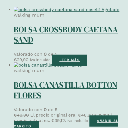
Agotado
walking mum
BOLSA CROSSBODY CAETANA
SAND
Valorado con
0
de 5
€
29,90
iva incluído
LEER MÁS
walking mum
BOLSA CANASTILLA BOTTON
FLORES
Valorado con
0
de 5
€
48,90
El precio original era: €48,90.
€
39,12
El
precio actual es: €39,12.
iva incluído
AÑADIR AL
CARRITO