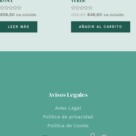
ROSA
VERDE
Valorado
Valorado
El
El
€
58,50
€
58,50
€
46,80
iva incluído
iva incluído
con
con
precio
precio
0
0
original
actual
de
de
LEER MÁS
AÑADIR AL CARRITO
5
5
era:
es:
€58,50.
€46,80.
Avisos Legales
Aviso Legal
Política de privacidad
Política de Cookis