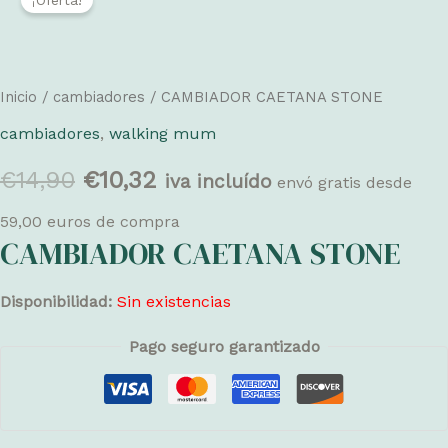
Inicio
/
cambiadores
/ CAMBIADOR CAETANA STONE
cambiadores
,
walking mum
El
El
€
14,90
€
10,32
iva incluído
envó gratis desde
precio
precio
59,00 euros de compra
CAMBIADOR CAETANA STONE
original
actual
Disponibilidad:
Sin existencias
era:
es:
Pago seguro garantizado
€14,90.
€10,32.