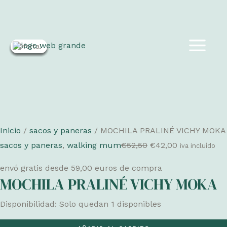
Ir
¡Oferta!
¡Oferta!
¡Oferta!
¡Oferta!
¡Oferta!
al
MAIN
contenido
MEN
Inicio
/
sacos y paneras
/ MOCHILA PRALINÉ VICHY MOKA
El
El
sacos y paneras
,
walking mum
€
52,50
€
42,00
iva incluído
precio
precio
envó gratis desde 59,00 euros de compra
original
actual
MOCHILA PRALINÉ VICHY MOKA
era:
es:
€52,50.
€42,00.
Disponibilidad:
Solo quedan 1 disponibles
MOCHILA