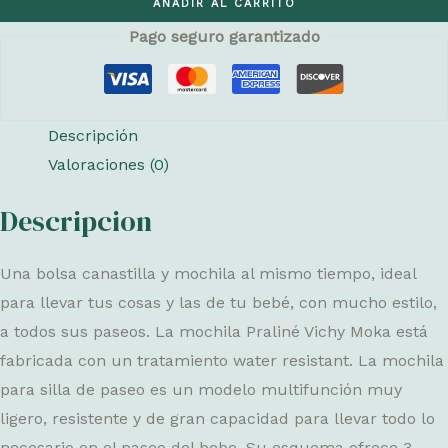
AÑADIR AL CARRITO
PRALINÉ
Pago seguro garantizado
VICHY
MOKA
cantidad
Descripción
Valoraciones (0)
Descripcion
Una bolsa canastilla y mochila al mismo tiempo, ideal
para llevar tus cosas y las de tu bebé, con mucho estilo,
a todos sus paseos. La mochila Praliné Vichy Moka está
fabricada con un tratamiento water resistant. La mochila
para silla de paseo es un modelo multifunción muy
ligero, resistente y de gran capacidad para llevar todo lo
necesario en el paseo del bebe. Su esquema ofrece 3