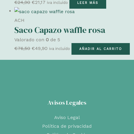
El
El
€
24,90
€
21,17
iva incluído
LEER MÁS
precio
precio
original
actual
ACH
Saco Capazo waffle rosa
era:
es:
€24,90.
€21,17.
Valorado con
0
de 5
El
El
€
76,50
€
49,90
iva incluído
AÑADIR AL CARRITO
precio
precio
original
actual
era:
es:
€76,50.
€49,90.
Avisos Legales
Aviso Legal
Política de privacidad