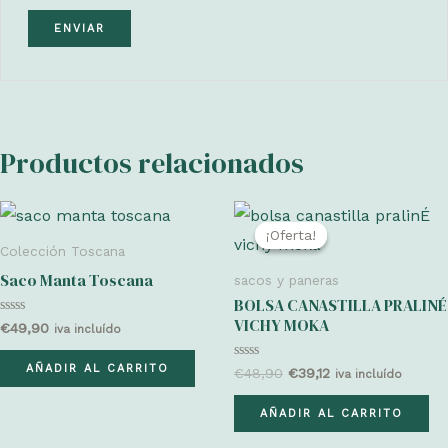
Productos relacionados
¡Oferta!
¡Oferta!
Colección Toscana
Saco Manta Toscana
sacos y paneras
BOLSA CANASTILLA PRALINÉ
VICHY MOKA
Valorado
€
49,90
iva incluído
con
0
de
AÑADIR AL CARRITO
Valorado
El
El
€
48,90
€
39,12
iva incluído
5
con
precio
precio
0
original
actual
de
AÑADIR AL CARRITO
5
era:
es:
€48,90.
€39,12.