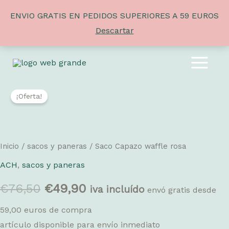
ENVIO GRATIS EN PEDIDOS SUPERIORES A 59 EUROS
Descartar
Ir
al
MAIN
contenido
MENU
¡Oferta!
Inicio
/
sacos y paneras
/ Saco Capazo waffle rosa
ACH
,
sacos y paneras
El
El
€
76,50
€
49,90
iva incluído
envó gratis desde
precio
precio
59,00 euros de compra
artículo disponible para envío inmediato