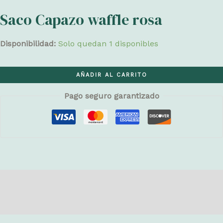
original
actual
Saco Capazo waffle rosa
era:
es:
Disponibilidad:
Solo quedan 1 disponibles
€76,50.
€49,90.
Saco
AÑADIR AL CARRITO
Capazo
waffle
Pago seguro garantizado
rosa
cantidad
Descripción
Valoraciones (0)