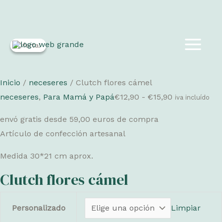
Ir
¡Oferta!
¡Oferta!
al
MAIN
contenido
MEN
Inicio
/
neceseres
/ Clutch flores cámel
Rango
neceseres
,
Para Mamá y Papá
€
12,90
-
€
15,90
iva incluído
de
envó gratis desde 59,00 euros de compra
precios:
Artículo de confección artesanal
desde
€12,90
Medida 30*21 cm aprox.
hasta
Clutch flores cámel
€15,90
Personalizado
Limpiar