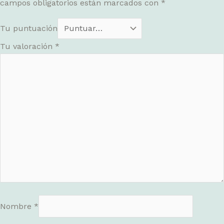
campos obligatorios están marcados con
*
Tu puntuación
Tu valoración
*
Nombre
*