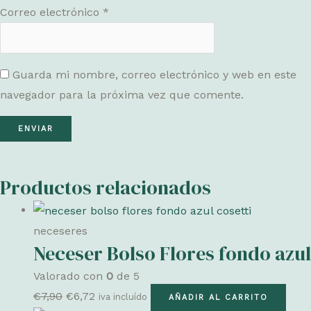
Correo electrónico
*
Guarda mi nombre, correo electrónico y web en este
navegador para la próxima vez que comente.
Productos relacionados
neceseres
Neceser Bolso Flores fondo azul
Valorado con
0
de 5
El
El
€
7,90
€
6,72
iva incluído
AÑADIR AL CARRITO