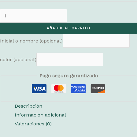
Clutch
flores
AÑADIR AL CARRITO
cámel
cantidad
Inicial o nombre
(opcional)
color
(opcional)
Pago seguro garantizado
Descripción
Información adicional
Valoraciones (0)