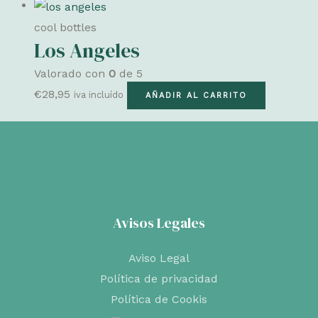
precio
precio
original
actual
cool bottles
Los Angeles
era:
es:
€7,90.
€6,72.
Valorado con
0
de 5
€
28,95
iva incluído
AÑADIR AL CARRITO
Avisos Legales
Aviso Legal
Política de privacidad
Política de Cookis