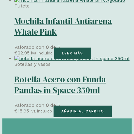
Agotado
Tutete
Mochila Infantil Antiarena
Whale Pink
Valorado con
0
de 5
€
22,95
iva incluído
LEER MÁS
Botellas y Vasos
Botella Acero con Funda
Pandas in Space 350ml
Valorado con
0
de 5
€
15,95
iva incluído
AÑADIR AL CARRITO