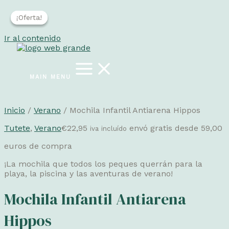
¡Oferta!
¡Oferta!
Ir al contenido
MAIN MENU
Inicio
/
Verano
/ Mochila Infantil Antiarena Hippos
Tutete
,
Verano
€
22,95
envó gratis desde 59,00
iva incluído
euros de compra
¡La mochila que todos los peques querrán para la
playa, la piscina y las aventuras de verano!
Mochila Infantil Antiarena
Hippos