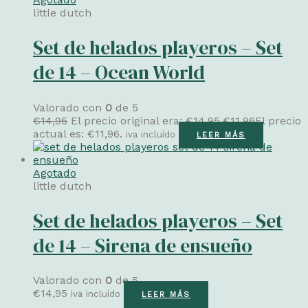
little dutch
Set de helados playeros – Set
de 14 – Ocean World
Valorado con
0
de 5
€
14,95
El precio original era: €14,95.
€
11,96
El precio
actual es: €11,96.
iva incluído
LEER MÁS
Agotado
little dutch
Set de helados playeros – Set
de 14 – Sirena de ensueño
Valorado con
0
de 5
€
14,95
iva incluído
LEER MÁS