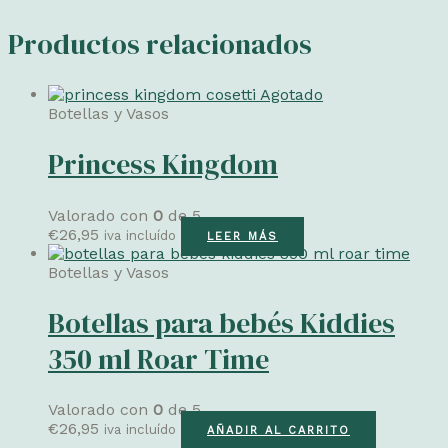
Productos relacionados
Agotado
Botellas y Vasos
Princess Kingdom
Valorado con
0
de 5
€
26,95
iva incluído
LEER MÁS
Botellas y Vasos
Botellas para bebés Kiddies
350 ml Roar Time
Valorado con
0
de 5
€
26,95
iva incluído
AÑADIR AL CARRITO