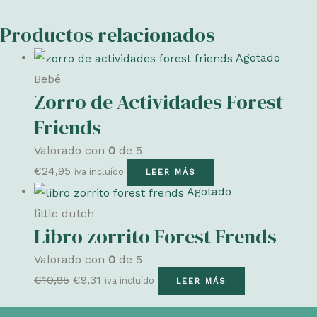
Productos relacionados
Agotado
Bebé
Zorro de Actividades Forest
Friends
Valorado con
0
de 5
€
24,95
iva incluído
LEER MÁS
Agotado
little dutch
Libro zorrito Forest Frends
Valorado con
0
de 5
El
El
€
10,95
€
9,31
iva incluído
LEER MÁS
precio
precio