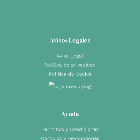
original
actual
era:
es:
€10,95.
€9,31.
Avisos Legales
Aviso Legal
Política de privacidad
Política de Cookis
Ayuda
Términos y Condiciones
Cambios y Devoluciones