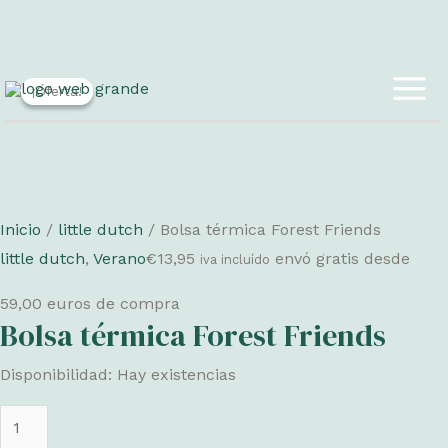
Ir
¡Oferta!
¡Oferta!
al
MAI
contenido
ME
Inicio
/
little dutch
/ Bolsa térmica Forest Friends
little dutch
,
Verano
€
13,95
envó gratis desde
iva incluído
59,00 euros de compra
Bolsa térmica Forest Friends
Disponibilidad:
Hay existencias
Bolsa
térmica