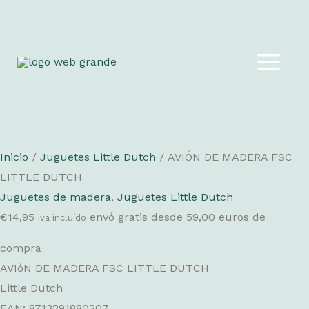
Ir
al
MAIN
contenido
MEN
Inicio
/
Juguetes Little Dutch
/ AVIÓN DE MADERA FSC
LITTLE DUTCH
Juguetes de madera
,
Juguetes Little Dutch
€
14,95
envó gratis desde 59,00 euros de
iva incluído
compra
AVIóN DE MADERA FSC LITTLE DUTCH
Little Dutch
EAN: 8713291880207