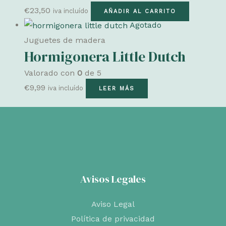
€
23,50
iva incluído
AÑADIR AL CARRITO
Agotado
Juguetes de madera
Hormigonera Little Dutch
Valorado con
0
de 5
€
9,99
iva incluído
LEER MÁS
Avisos Legales
Aviso Legal
Política de privacidad