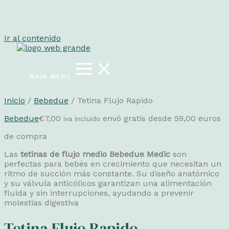
Ir al contenido
MAIN MENU
Inicio
/
Bebedue
/ Tetina Flujo Rapido
Bebedue
€
7,00
envó gratis desde 59,00 euros
iva incluído
de compra
Las
tetinas de flujo medio Bebedue Medic
son
perfectas para bebés en crecimiento que necesitan un
ritmo de succión más constante. Su diseño anatómico
y su válvula anticólicos garantizan una alimentación
fluida y sin interrupciones, ayudando a prevenir
molestias digestiva
Tetina Flujo Rapido