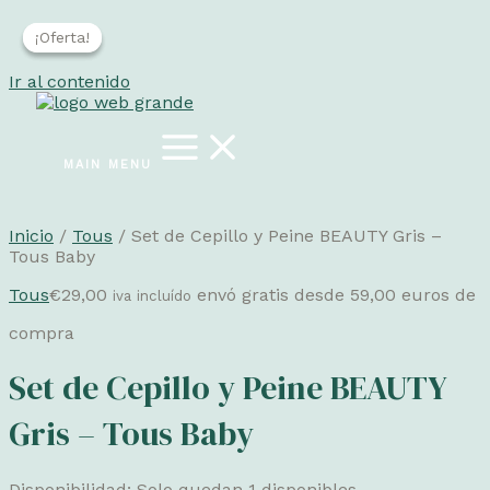
¡Oferta!
¡Oferta!
Ir al contenido
MAIN MENU
Inicio
/
Tous
/ Set de Cepillo y Peine BEAUTY Gris –
Tous Baby
Tous
€
29,00
envó gratis desde 59,00 euros de
iva incluído
compra
Set de Cepillo y Peine BEAUTY
Gris – Tous Baby
Disponibilidad:
Solo quedan 1 disponibles