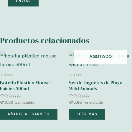
Productos relacionados
AGOTADO
Tutete
Tutete
Botella Plástico Mouse
Set de Juguetes de Playa
Fairies 500ml
Wild Animals
Valorado
Valorado
€
10,50
€
15,95
iva incluído
iva incluído
con
con
0
0
de
de
AÑADIR AL CARRITO
LEER MÁS
5
5