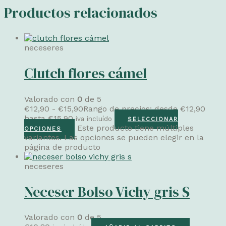
Productos relacionados
neceseres
Clutch flores cámel
Valorado con
0
de 5
€
12,90
-
€
15,90
Rango de precios: desde €12,90
hasta €15,90
iva incluído
SELECCIONAR
Este producto tiene múltiples
OPCIONES
variantes. Las opciones se pueden elegir en la
página de producto
neceseres
Neceser Bolso Vichy gris S
Valorado con
0
de 5