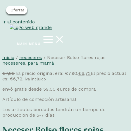
¡Oferta!
¡Oferta!
¡Oferta!
¡Oferta!
¡Oferta!
Ir al contenido
MAIN MENU
Inicio
/
neceseres
/ Neceser Bolso flores rojas
neceseres
,
para mamá
€
7,90
El precio original era: €7,90.
€
6,72
El precio actual
es: €6,72.
iva incluído
envó gratis desde 59,00 euros de compra
Artículo de confección artesanal
Los artículos bordados tendrán un tiempo de
producción de 5-7 días
Neceser Bolso flores rojas