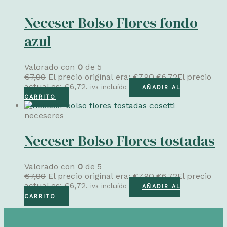
Neceser Bolso Flores fondo
azul
Valorado con
0
de 5
€
7,90
El precio original era: €7,90.
€
6,72
El precio
actual es: €6,72.
iva incluído
AÑADIR AL
CARRITO
neceseres
Neceser Bolso Flores tostadas
Valorado con
0
de 5
€
7,90
El precio original era: €7,90.
€
6,72
El precio
actual es: €6,72.
iva incluído
AÑADIR AL
CARRITO