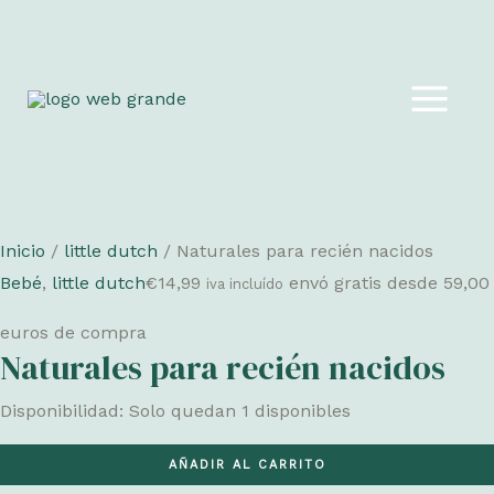
Ir
al
MAIN
contenido
MEN
Inicio
/
little dutch
/ Naturales para recién nacidos
Bebé
,
little dutch
€
14,99
envó gratis desde 59,00
iva incluído
euros de compra
Naturales para recién nacidos
Disponibilidad:
Solo quedan 1 disponibles
Naturales
AÑADIR AL CARRITO
para