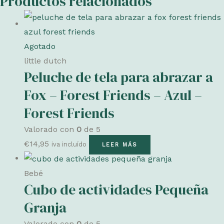
Productos relacionados
Agotado
little dutch
Peluche de tela para abrazar a
Fox – Forest Friends – Azul –
Forest Friends
Valorado con
0
de 5
€
14,95
iva incluído
LEER MÁS
Bebé
Cubo de actividades Pequeña
Granja
Valorado con
0
de 5