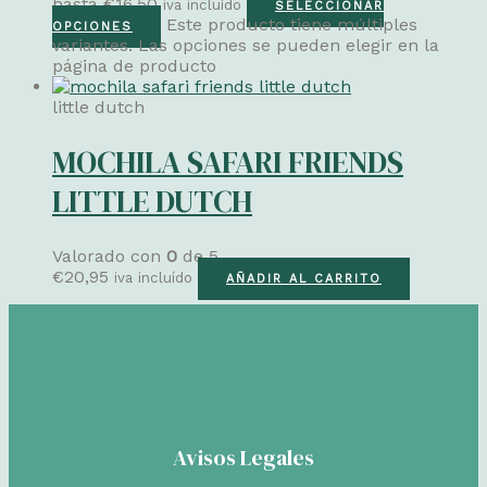
hasta €16,50
iva incluído
SELECCIONAR
Este producto tiene múltiples
OPCIONES
variantes. Las opciones se pueden elegir en la
página de producto
little dutch
MOCHILA SAFARI FRIENDS
LITTLE DUTCH
Valorado con
0
de 5
€
20,95
iva incluído
AÑADIR AL CARRITO
Avisos Legales