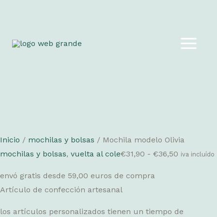
Ir
al
MAIN
contenido
MEN
Inicio
/
mochilas y bolsas
/ Mochila modelo Olivia
Rango
mochilas y bolsas
,
vuelta al cole
€
31,90
-
€
36,50
iva incluído
de
envó gratis desde 59,00 euros de compra
precios:
Artículo de confección artesanal
desde
€31,90
los artículos personalizados tienen un tiempo de