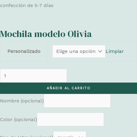
hasta
confección de 5-7 días
€36,50
Mochila modelo Olivia
Personalizado
Limpiar
Mochila
modelo
AÑADIR AL CARRITO
Olivia
cantidad
Nombre
(opcional)
Color
(opcional)