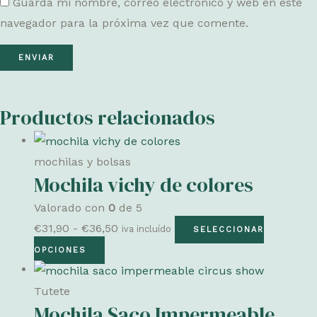
Guarda mi nombre, correo electrónico y web en este
navegador para la próxima vez que comente.
Productos relacionados
mochilas y bolsas
Mochila vichy de colores
Valorado con
0
de 5
Rango
€
31,90
-
€
36,50
iva incluído
SELECCIONAR
Este
de
OPCIONES
producto
precios:
tiene
desde
Tutete
Mochila Saco Impermeable
múltiples
€31,90