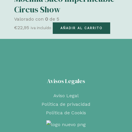
variantes.
hasta
Circus Show
Las
€36,50
Valorado con
0
de 5
opciones
€
22,95
iva incluído
AÑADIR AL CARRITO
se
pueden
elegir
en
la
página
Avisos Legales
de
producto
Aviso Legal
Política de privacidad
Política de Cookis