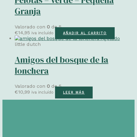
Pelotas – Verde – Pequeña
Granja
Valorado con
0
de 5
€
14,95
iva incluído
AÑADIR AL CARRITO
Agotado
little dutch
Amigos del bosque de la
lonchera
Valorado con
0
de 5
€
10,99
iva incluído
LEER MÁS