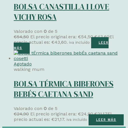
BOLSA CANASTILLA I LOVE
VICHY ROSA
Valorado con
0
de 5
€
54,50
El precio original era: €54,50.
€
43,60
El
precio actual es: €43,60.
iva incluído
LEER
MÁS
Agotado
walking mum
BOLSA TÉRMICA BIBERONES
BEBÉS CAETANA SAND
Valorado con
0
de 5
€
24,90
El precio original era: €24,90.
€
21,17
El
precio actual es: €21,17.
iva incluído
LEER MÁS