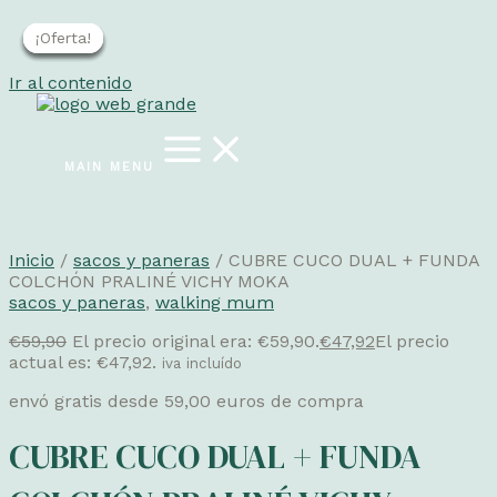
¡Oferta!
¡Oferta!
¡Oferta!
¡Oferta!
¡Oferta!
Ir al contenido
MAIN MENU
Inicio
/
sacos y paneras
/ CUBRE CUCO DUAL + FUNDA
COLCHÓN PRALINÉ VICHY MOKA
sacos y paneras
,
walking mum
€
59,90
El precio original era: €59,90.
€
47,92
El precio
actual es: €47,92.
iva incluído
envó gratis desde 59,00 euros de compra
CUBRE CUCO DUAL + FUNDA