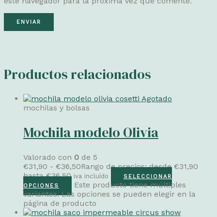
este navegador para la próxima vez que comente.
Productos relacionados
Agotado
mochilas y bolsas
Mochila modelo Olivia
Valorado con
0
de 5
€
31,90
-
€
36,50
Rango de precios: desde €31,90
hasta €36,50
iva incluído
SELECCIONAR
Este producto tiene múltiples
OPCIONES
variantes. Las opciones se pueden elegir en la
página de producto