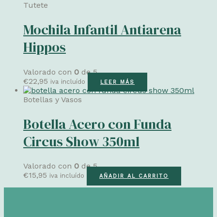
Tutete
Mochila Infantil Antiarena
Hippos
Valorado con
0
de 5
€
22,95
iva incluído
LEER MÁS
Botellas y Vasos
Botella Acero con Funda
Circus Show 350ml
Valorado con
0
de 5
€
15,95
iva incluído
AÑADIR AL CARRITO