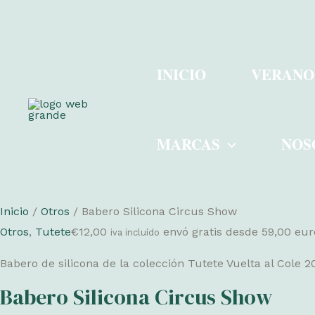
Ir
al
INICIO
VERANO
contenido
MARCAS
NOS
Inicio
/
Otros
/ Babero Silicona Circus Show
Otros
,
Tutete
€
12,00
envó gratis desde 59,00 eu
iva incluído
Babero de silicona de la colección Tutete Vuelta al Cole 
Babero Silicona Circus Show