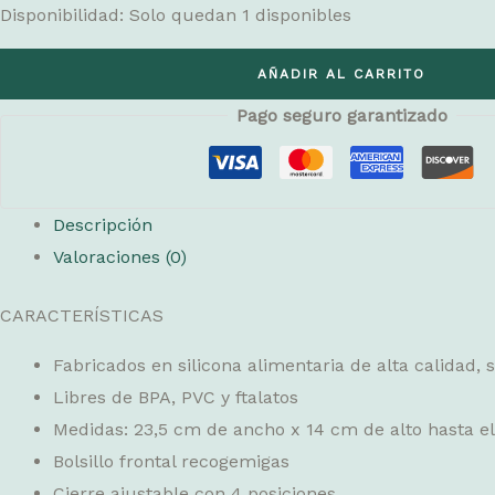
Disponibilidad:
Solo quedan 1 disponibles
Babero
AÑADIR AL CARRITO
Silicona
Pago seguro garantizado
Circus
Show
cantidad
Descripción
Valoraciones (0)
CARACTERÍSTICAS
Fabricados en silicona alimentaria de alta calidad,
Libres de BPA, PVC y ftalatos
Medidas: 23,5 cm de ancho x 14 cm de alto hasta el
Bolsillo frontal recogemigas
Cierre ajustable con 4 posiciones