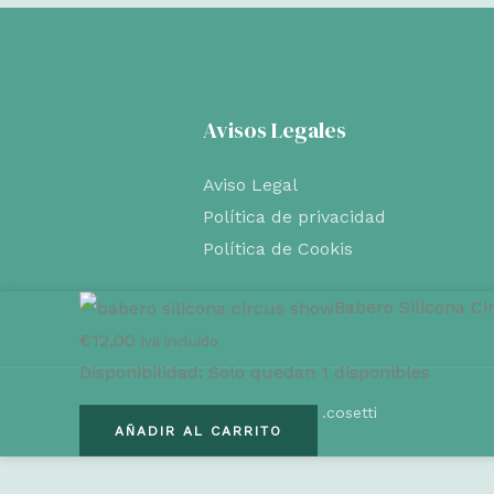
Avisos Legales
Aviso Legal
Política de privacidad
Política de Cookis
Babero Silicona C
€
12,00
iva incluído
Disponibilidad:
Solo quedan 1 disponibles
Copyright © 2026 . Powered by .cosetti
Babero
AÑADIR AL CARRITO
Silicona
Circus