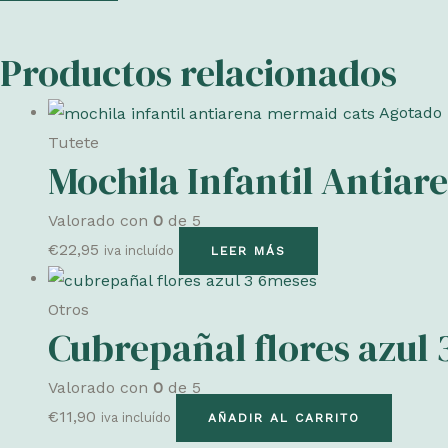
Productos relacionados
Agotado
Tutete
Mochila Infantil Antia
Valorado con
0
de 5
€
22,95
iva incluído
LEER MÁS
Otros
Cubrepañal flores azul
Valorado con
0
de 5
€
11,90
iva incluído
AÑADIR AL CARRITO