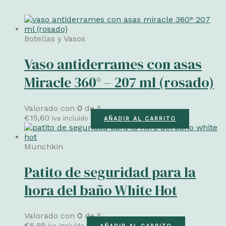
Botellas y Vasos
Vaso antiderrames con asas
Miracle 360° – 207 ml (rosado)
Valorado con
0
de 5
€
15,60
iva incluído
AÑADIR AL CARRITO
Munchkin
Patito de seguridad para la
hora del baño White Hot
Valorado con
0
de 5
€
6,99
iva incluído