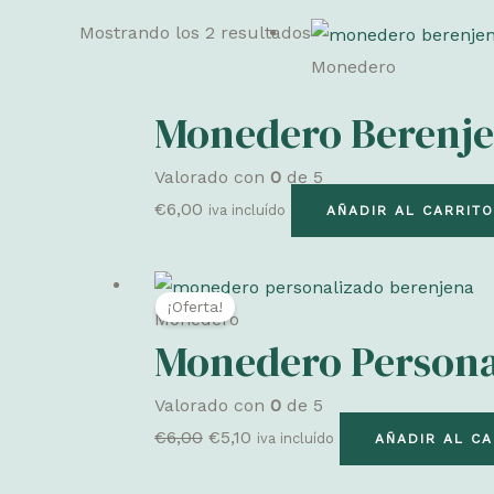
Mostrando los 2 resultados
Monedero
Monedero Berenje
Valorado con
0
de 5
€
6,00
iva incluído
AÑADIR AL CARRITO
¡Oferta!
Monedero
Monedero Persona
Valorado con
0
de 5
El
El
€
6,00
€
5,10
iva incluído
AÑADIR AL CA
precio
precio