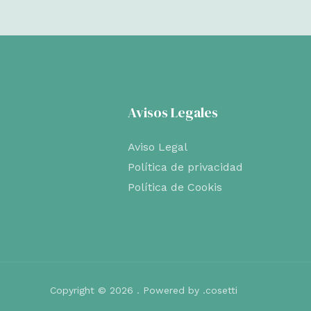
original
actual
era:
es:
€6,00.
€5,10.
Avisos Legales
Aviso Legal
Política de privacidad
Política de Cookis
Copyright © 2026 . Powered by .cosetti