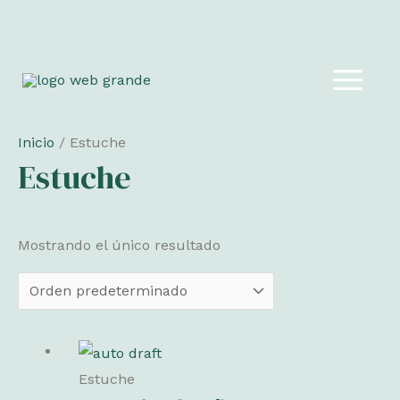
Ir
al
MAIN
contenido
MEN
Inicio
/ Estuche
Estuche
Mostrando el único resultado
Estuche