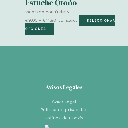
Estuche Otoño
Valorado con
0
de 5
Rango
€
9,00
-
€
11,90
iva incluído
SELECCIONAR
Este
de
OPCIONES
producto
precios:
tiene
desde
múltiples
€9,00
variantes.
hasta
Las
€11,90
opciones
Avisos Legales
se
pueden
Aviso Legal
elegir
Política de privacidad
en
Política de Cookis
la
página