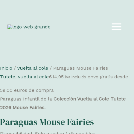
Ir
al
MAIN
contenido
MEN
Inicio
/
vuelta al cole
/ Paraguas Mouse Fairies
Tutete
,
vuelta al cole
€
14,95
envó gratis desde
iva incluído
59,00 euros de compra
Paraguas Infantil de la
Colección Vuelta al Cole Tutete
2026 Mouse Fairies.
Paraguas Mouse Fairies
Disponibilidad:
Solo quedan 1 disponibles