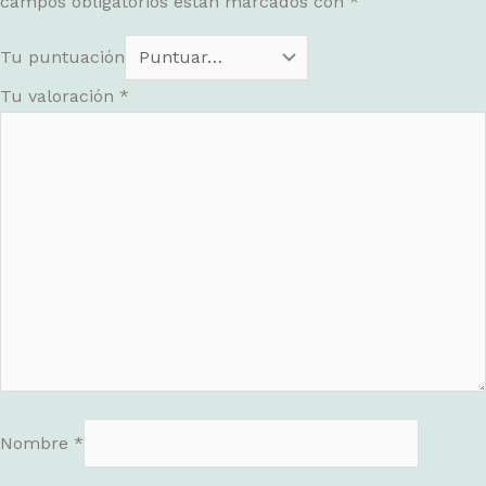
campos obligatorios están marcados con
*
Tu puntuación
Tu valoración
*
Nombre
*