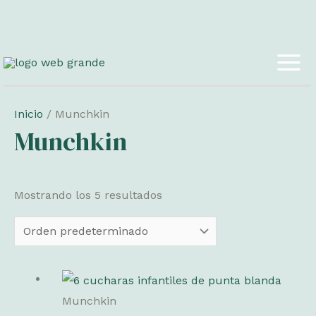
Ir
al
MAI
contenido
ME
Inicio
/ Munchkin
Munchkin
Mostrando los 5 resultados
Munchkin