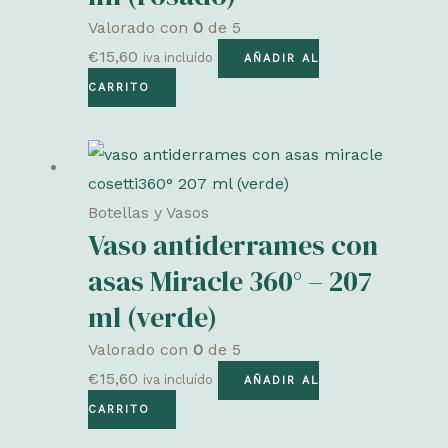
Valorado con
0
de 5
€
15,60
iva incluído
AÑADIR AL
CARRITO
Botellas y Vasos
Vaso antiderrames con
asas Miracle 360° – 207
ml (verde)
Valorado con
0
de 5
€
15,60
iva incluído
AÑADIR AL
CARRITO