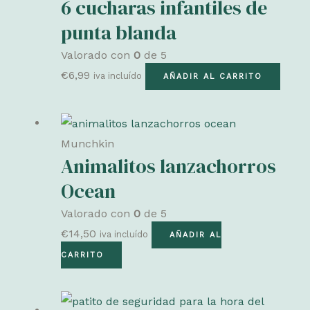
6 cucharas infantiles de
punta blanda
Valorado con
0
de 5
€
6,99
iva incluído
AÑADIR AL CARRITO
Munchkin
Animalitos lanzachorros
Ocean
Valorado con
0
de 5
€
14,50
iva incluído
AÑADIR AL
CARRITO