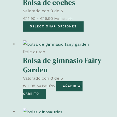
Bolsa de coches
Valorado con
0
de 5
Rango
€
11,90
-
€
16,50
iva incluído
de
Este
SELECCIONAR OPCIONES
precios:
producto
desde
tiene
€11,90
múltiples
little dutch
hasta
variantes.
Bolsa de gimnasio Fairy
€16,50
Las
Garden
opciones
Valorado con
0
de 5
se
€
11,95
pueden
iva incluído
AÑADIR AL
elegir
CARRITO
en
la
página