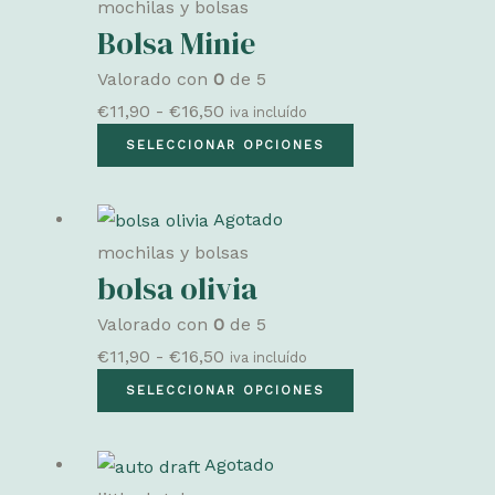
la
mochilas y bolsas
hasta
variantes.
Bolsa Minie
página
€16,50
Las
de
Valorado con
0
de 5
opciones
producto
Rango
€
11,90
-
€
16,50
iva incluído
se
de
Este
SELECCIONAR OPCIONES
pueden
precios:
producto
elegir
desde
tiene
en
Agotado
€11,90
múltiples
la
mochilas y bolsas
hasta
variantes.
bolsa olivia
página
€16,50
Las
de
Valorado con
0
de 5
opciones
producto
Rango
€
11,90
-
€
16,50
iva incluído
se
de
Este
SELECCIONAR OPCIONES
pueden
precios:
producto
elegir
desde
tiene
en
Agotado
€11,90
múltiples
la