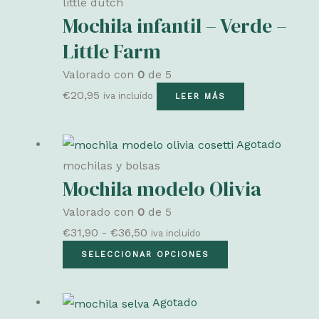
little dutch
hasta
variantes.
Mochila infantil – Verde –
página
€16,50
Las
de
Little Farm
opciones
producto
Valorado con
0
de 5
se
€
20,95
pueden
iva incluído
LEER MÁS
elegir
en
Agotado
la
mochilas y bolsas
página
Mochila modelo Olivia
de
Valorado con
0
de 5
producto
Rango
€
31,90
-
€
36,50
iva incluído
de
Este
SELECCIONAR OPCIONES
precios:
producto
desde
tiene
Agotado
€31,90
múltiples