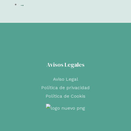
la
→
hasta
variantes.
página
€36,50
Las
de
opciones
producto
se
pueden
elegir
en
Avisos Legales
la
página
Aviso Legal
de
Política de privacidad
producto
Política de Cookis