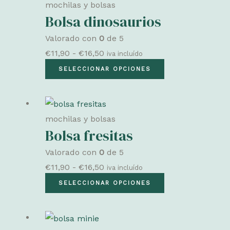
mochilas y bolsas
de
Bolsa dinosaurios
producto
Valorado con
0
de 5
Rango
€
11,90
-
€
16,50
iva incluído
de
Este
SELECCIONAR OPCIONES
precios:
producto
desde
tiene
€11,90
múltiples
mochilas y bolsas
hasta
variantes.
Bolsa fresitas
€16,50
Las
Valorado con
0
de 5
opciones
Rango
€
11,90
-
€
16,50
iva incluído
se
de
Este
SELECCIONAR OPCIONES
pueden
precios:
producto
elegir
desde
tiene
en
€11,90
múltiples