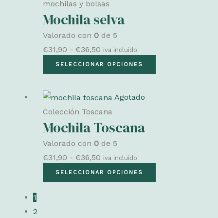
mochilas y bolsas
hasta
variantes.
Mochila selva
€36,50
Las
Valorado con
0
de 5
opciones
Rango
€
31,90
-
€
36,50
iva incluído
se
de
Este
SELECCIONAR OPCIONES
pueden
precios:
producto
elegir
desde
tiene
en
Agotado
€31,90
múltiples
la
Colección Toscana
hasta
variantes.
Mochila Toscana
página
€36,50
Las
de
Valorado con
0
de 5
opciones
producto
Rango
€
31,90
-
€
36,50
iva incluído
se
de
Este
SELECCIONAR OPCIONES
pueden
precios:
producto
elegir
1
desde
tiene
en
2
€31,90
múltiples