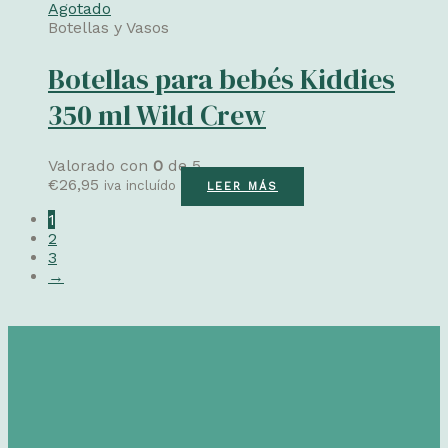
Agotado
Botellas y Vasos
Botellas para bebés Kiddies
350 ml Wild Crew
Valorado con
0
de 5
€
26,95
iva incluído
LEER MÁS
1
2
3
→