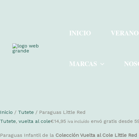
Ir
al
INICIO
VERANO
contenido
MARCAS
NOS
Inicio
/
Tutete
/ Paraguas Little Red
Tutete
,
vuelta al cole
€
14,95
envó gratis desde 
iva incluído
Paraguas Infantil de la
Colección Vuelta al Cole Little Red