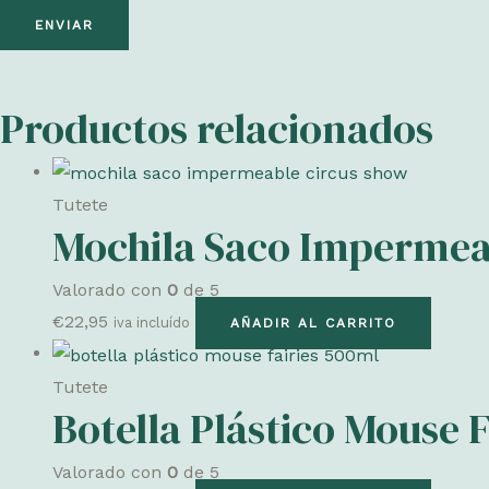
Productos relacionados
Tutete
Mochila Saco Impermea
Valorado con
0
de 5
€
22,95
iva incluído
AÑADIR AL CARRITO
Tutete
Botella Plástico Mouse 
Valorado con
0
de 5