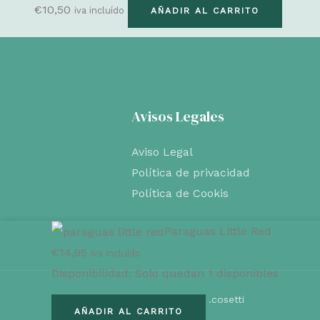
€
10,50
iva incluído
AÑADIR AL CARRITO
Avisos Legales
Aviso Legal
Política de privacidad
Política de Cookis
Paraguas Little Red
€
14,95
iva incluído
Disponibilidad:
Solo quedan 1 disponibles
Copyright © 2026 . Powered by .cosetti
Paraguas
AÑADIR AL CARRITO